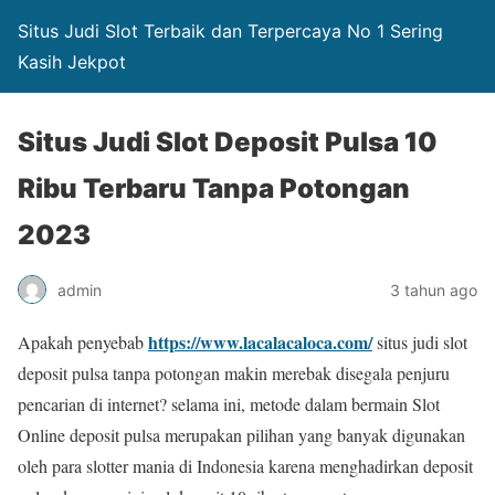
Situs Judi Slot Terbaik dan Terpercaya No 1 Sering
Kasih Jekpot
Situs Judi Slot Deposit Pulsa 10
Ribu Terbaru Tanpa Potongan
2023
admin
3 tahun ago
https://www.lacalacaloca.com/
Apakah penyebab
situs judi slot
deposit pulsa tanpa potongan makin merebak disegala penjuru
pencarian di internet? selama ini, metode dalam bermain Slot
Online deposit pulsa merupakan pilihan yang banyak digunakan
oleh para slotter mania di Indonesia karena menghadirkan deposit