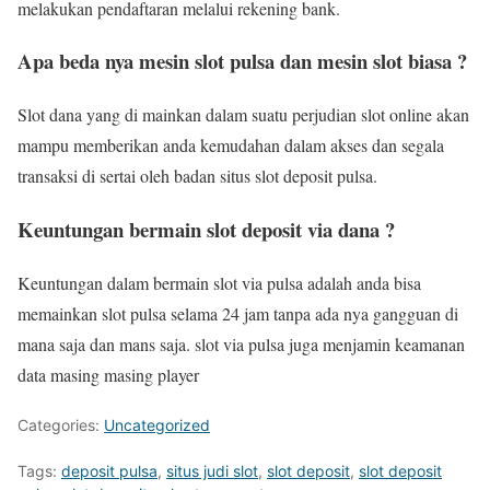
melakukan pendaftaran melalui rekening bank.
Apa beda nya mesin slot pulsa dan mesin slot biasa ?
Slot dana yang di mainkan dalam suatu perjudian slot online akan
mampu memberikan anda kemudahan dalam akses dan segala
transaksi di sertai oleh badan situs slot deposit pulsa.
Keuntungan bermain slot deposit via dana ?
Keuntungan dalam bermain slot via pulsa adalah anda bisa
memainkan slot pulsa selama 24 jam tanpa ada nya gangguan di
mana saja dan mans saja. slot via pulsa juga menjamin keamanan
data masing masing player
Categories:
Uncategorized
Tags:
deposit pulsa
,
situs judi slot
,
slot deposit
,
slot deposit