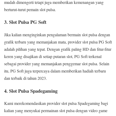
mudah dimengerti tetapi juga memberikan kemenangan yang
berturut-turut pemain slot pulsa.
3. Slot Pulsa PG Soft
Jika kalian menginginkan pengalaman bermain slot pulsa dengan
grafik terbaru yang memanjakan mata, provider slot pulsa PG Soft
adalah pilihan yang tepat. Dengan grafik paling HD dan fitur-fitur
keren yang disajikan di setiap putaran slot, PG Soft terkenal
sebagai provider yang memanjakan penggemar slot pulsa. Selain
itu, PG Soft juga terpercaya dalam memberikan hadiah terbaru
dan terbaik di tahun 2023.
4. Slot Pulsa Spadegaming
Kami merekomendasikan provider slot pulsa Spadegaming bagi
kalian yang menyukai permainan slot pulsa dengan video game