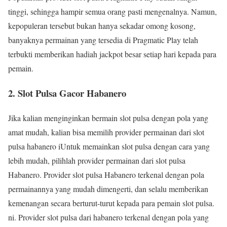
tinggi, sehingga hampir semua orang pasti mengenalnya. Namun,
kepopuleran tersebut bukan hanya sekadar omong kosong,
banyaknya permainan yang tersedia di Pragmatic Play telah
terbukti memberikan hadiah jackpot besar setiap hari kepada para
pemain.
2. Slot Pulsa Gacor Habanero
Jika kalian menginginkan bermain slot pulsa dengan pola yang
amat mudah, kalian bisa memilih provider permainan dari slot
pulsa habanero iUntuk memainkan slot pulsa dengan cara yang
lebih mudah, pilihlah provider permainan dari slot pulsa
Habanero. Provider slot pulsa Habanero terkenal dengan pola
permainannya yang mudah dimengerti, dan selalu memberikan
kemenangan secara berturut-turut kepada para pemain slot pulsa.
ni. Provider slot pulsa dari habanero terkenal dengan pola yang