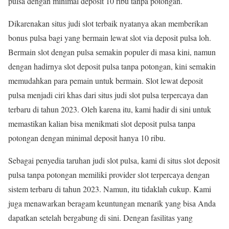
pulsa dengan minimal deposit 10 ribu tanpa potongan.
Dikarenakan situs judi slot terbaik nyatanya akan memberikan
bonus pulsa bagi yang bermain lewat slot via deposit pulsa loh.
Bermain slot dengan pulsa semakin populer di masa kini, namun
dengan hadirnya slot deposit pulsa tanpa potongan, kini semakin
memudahkan para pemain untuk bermain. Slot lewat deposit
pulsa menjadi ciri khas dari situs judi slot pulsa terpercaya dan
terbaru di tahun 2023. Oleh karena itu, kami hadir di sini untuk
memastikan kalian bisa menikmati slot deposit pulsa tanpa
potongan dengan minimal deposit hanya 10 ribu.
Sebagai penyedia taruhan judi slot pulsa, kami di situs slot deposit
pulsa tanpa potongan memiliki provider slot terpercaya dengan
sistem terbaru di tahun 2023. Namun, itu tidaklah cukup. Kami
juga menawarkan beragam keuntungan menarik yang bisa Anda
dapatkan setelah bergabung di sini. Dengan fasilitas yang