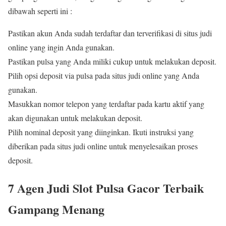
dibawah seperti ini :
Pastikan akun Anda sudah terdaftar dan terverifikasi di situs judi
online yang ingin Anda gunakan.
Pastikan pulsa yang Anda miliki cukup untuk melakukan deposit.
Pilih opsi deposit via pulsa pada situs judi online yang Anda
gunakan.
Masukkan nomor telepon yang terdaftar pada kartu aktif yang
akan digunakan untuk melakukan deposit.
Pilih nominal deposit yang diinginkan. Ikuti instruksi yang
diberikan pada situs judi online untuk menyelesaikan proses
deposit.
7 Agen Judi Slot Pulsa Gacor Terbaik
Gampang Menang