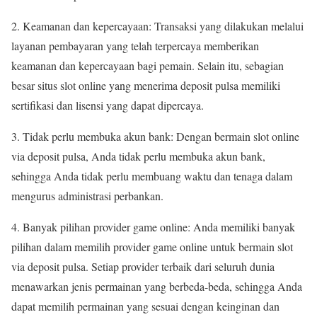
2. Keamanan dan kepercayaan: Transaksi yang dilakukan melalui
layanan pembayaran yang telah terpercaya memberikan
keamanan dan kepercayaan bagi pemain. Selain itu, sebagian
besar situs slot online yang menerima deposit pulsa memiliki
sertifikasi dan lisensi yang dapat dipercaya.
3. Tidak perlu membuka akun bank: Dengan bermain slot online
via deposit pulsa, Anda tidak perlu membuka akun bank,
sehingga Anda tidak perlu membuang waktu dan tenaga dalam
mengurus administrasi perbankan.
4. Banyak pilihan provider game online: Anda memiliki banyak
pilihan dalam memilih provider game online untuk bermain slot
via deposit pulsa. Setiap provider terbaik dari seluruh dunia
menawarkan jenis permainan yang berbeda-beda, sehingga Anda
dapat memilih permainan yang sesuai dengan keinginan dan