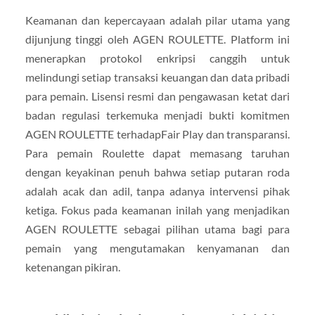
Keamanan dan kepercayaan adalah pilar utama yang
dijunjung tinggi oleh AGEN ROULETTE. Platform ini
menerapkan protokol enkripsi canggih untuk
melindungi setiap transaksi keuangan dan data pribadi
para pemain. Lisensi resmi dan pengawasan ketat dari
badan regulasi terkemuka menjadi bukti komitmen
AGEN ROULETTE terhadapFair Play dan transparansi.
Para pemain Roulette dapat memasang taruhan
dengan keyakinan penuh bahwa setiap putaran roda
adalah acak dan adil, tanpa adanya intervensi pihak
ketiga. Fokus pada keamanan inilah yang menjadikan
AGEN ROULETTE sebagai pilihan utama bagi para
pemain yang mengutamakan kenyamanan dan
ketenangan pikiran.