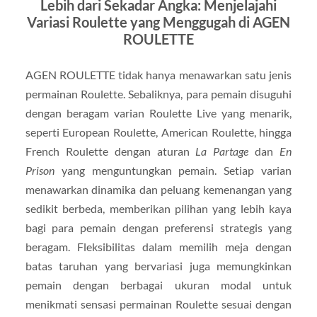
Lebih dari Sekadar Angka: Menjelajahi
Variasi Roulette yang Menggugah di AGEN
ROULETTE
AGEN ROULETTE tidak hanya menawarkan satu jenis
permainan Roulette. Sebaliknya, para pemain disuguhi
dengan beragam varian Roulette Live yang menarik,
seperti European Roulette, American Roulette, hingga
French Roulette dengan aturan
La Partage
dan
En
Prison
yang menguntungkan pemain. Setiap varian
menawarkan dinamika dan peluang kemenangan yang
sedikit berbeda, memberikan pilihan yang lebih kaya
bagi para pemain dengan preferensi strategis yang
beragam. Fleksibilitas dalam memilih meja dengan
batas taruhan yang bervariasi juga memungkinkan
pemain dengan berbagai ukuran modal untuk
menikmati sensasi permainan Roulette sesuai dengan