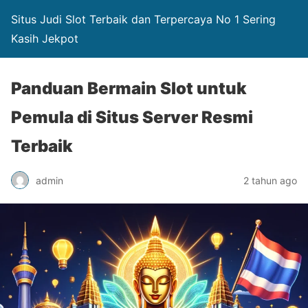
Situs Judi Slot Terbaik dan Terpercaya No 1 Sering
Kasih Jekpot
Panduan Bermain Slot untuk
Pemula di Situs Server Resmi
Terbaik
admin
2 tahun ago