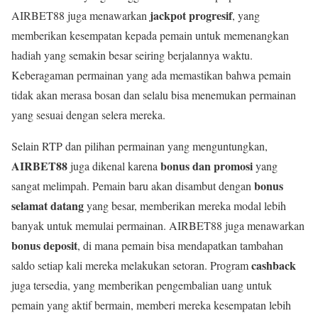
jackpot progresif
AIRBET88 juga menawarkan
, yang
memberikan kesempatan kepada pemain untuk memenangkan
hadiah yang semakin besar seiring berjalannya waktu.
Keberagaman permainan yang ada memastikan bahwa pemain
tidak akan merasa bosan dan selalu bisa menemukan permainan
yang sesuai dengan selera mereka.
Selain RTP dan pilihan permainan yang menguntungkan,
AIRBET88
bonus dan promosi
juga dikenal karena
yang
bonus
sangat melimpah. Pemain baru akan disambut dengan
selamat datang
yang besar, memberikan mereka modal lebih
banyak untuk memulai permainan. AIRBET88 juga menawarkan
bonus deposit
, di mana pemain bisa mendapatkan tambahan
cashback
saldo setiap kali mereka melakukan setoran. Program
juga tersedia, yang memberikan pengembalian uang untuk
pemain yang aktif bermain, memberi mereka kesempatan lebih