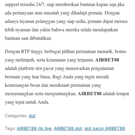
support tersedia 24/7, siap memberikan bantuan kapan saja jika
ada pertanyaan atau masalah yang dihadapi pemain. Dengan
adanya layanan pelanggan yang siap sedia, pemain dapat merasa
lebih nyaman dan yakin bahwa mereka selalu mendapatkan
bantuan saat dibutuhkan.
Dengan RTP tinggi, berbagai pilihan permainan menarik, bonus
AIRBET88
yang melimpah, serta keamanan yang terjamin,
adalah platform slot gacor yang menawarkan pengalaman
bermain yang luar biasa. Bagi Anda yang ingin meraih
kemenangan besar dan menikmati permainan yang
AIRBET88
menyenangkan serta menguntungkan,
adalah tempat
yang tepat untuk Anda.
Categories:
slot
Tags:
AIRBET88 rtp live
,
AIRBET88 slot
,
slot gacor AIRBET88