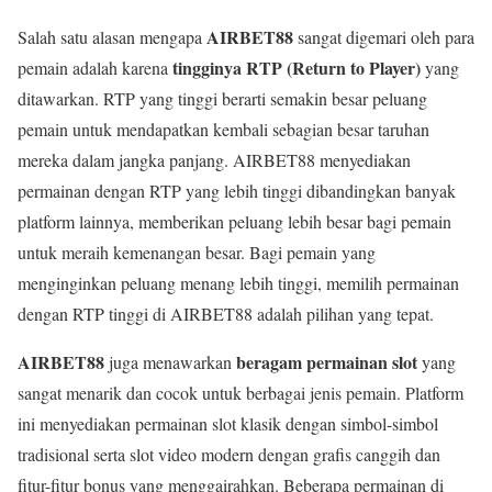
AIRBET88
Salah satu alasan mengapa
sangat digemari oleh para
tingginya RTP (Return to Player)
pemain adalah karena
yang
ditawarkan. RTP yang tinggi berarti semakin besar peluang
pemain untuk mendapatkan kembali sebagian besar taruhan
mereka dalam jangka panjang. AIRBET88 menyediakan
permainan dengan RTP yang lebih tinggi dibandingkan banyak
platform lainnya, memberikan peluang lebih besar bagi pemain
untuk meraih kemenangan besar. Bagi pemain yang
menginginkan peluang menang lebih tinggi, memilih permainan
dengan RTP tinggi di AIRBET88 adalah pilihan yang tepat.
AIRBET88
beragam permainan slot
juga menawarkan
yang
sangat menarik dan cocok untuk berbagai jenis pemain. Platform
ini menyediakan permainan slot klasik dengan simbol-simbol
tradisional serta slot video modern dengan grafis canggih dan
fitur-fitur bonus yang menggairahkan. Beberapa permainan di