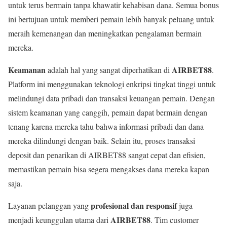
untuk terus bermain tanpa khawatir kehabisan dana. Semua bonus
ini bertujuan untuk memberi pemain lebih banyak peluang untuk
meraih kemenangan dan meningkatkan pengalaman bermain
mereka.
Keamanan
AIRBET88
adalah hal yang sangat diperhatikan di
.
Platform ini menggunakan teknologi enkripsi tingkat tinggi untuk
melindungi data pribadi dan transaksi keuangan pemain. Dengan
sistem keamanan yang canggih, pemain dapat bermain dengan
tenang karena mereka tahu bahwa informasi pribadi dan dana
mereka dilindungi dengan baik. Selain itu, proses transaksi
deposit dan penarikan di AIRBET88 sangat cepat dan efisien,
memastikan pemain bisa segera mengakses dana mereka kapan
saja.
profesional dan responsif
Layanan pelanggan yang
juga
AIRBET88
menjadi keunggulan utama dari
. Tim customer