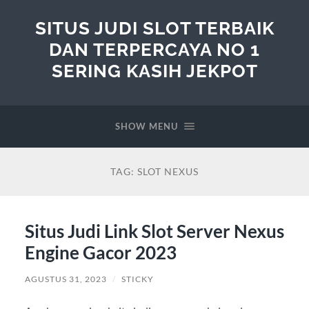
SITUS JUDI SLOT TERBAIK
DAN TERPERCAYA NO 1
SERING KASIH JEKPOT
SHOW MENU
TAG:
SLOT NEXUS
Situs Judi Link Slot Server Nexus
Engine Gacor 2023
AGUSTUS 31, 2023
/
STICKY