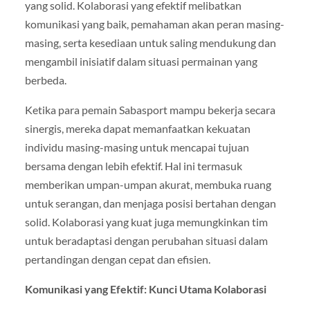
yang solid. Kolaborasi yang efektif melibatkan
komunikasi yang baik, pemahaman akan peran masing-
masing, serta kesediaan untuk saling mendukung dan
mengambil inisiatif dalam situasi permainan yang
berbeda.
Ketika para pemain Sabasport mampu bekerja secara
sinergis, mereka dapat memanfaatkan kekuatan
individu masing-masing untuk mencapai tujuan
bersama dengan lebih efektif. Hal ini termasuk
memberikan umpan-umpan akurat, membuka ruang
untuk serangan, dan menjaga posisi bertahan dengan
solid. Kolaborasi yang kuat juga memungkinkan tim
untuk beradaptasi dengan perubahan situasi dalam
pertandingan dengan cepat dan efisien.
Komunikasi yang Efektif: Kunci Utama Kolaborasi