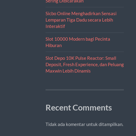
Sering Dibicarakan
Sicbo Online Menghadirkan Sensasi
Lemparan Tiga Dadu secara Lebih
Interaktif
Slot 10000 Modern bagi Pecinta
Hiburan
Slot Depo 10K Pulse Reactor: Small
Deposit, Fresh Experience, dan Peluang
Maxwin Lebih Dinamis
Recent Comments
Tidak ada komentar untuk ditampilkan.