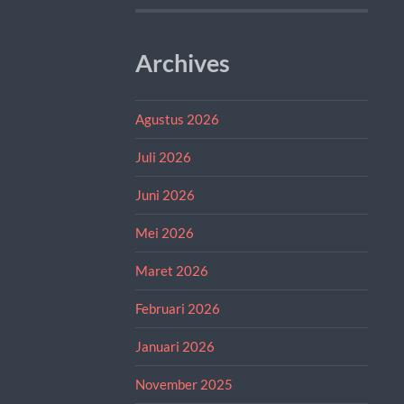
Archives
Agustus 2026
Juli 2026
Juni 2026
Mei 2026
Maret 2026
Februari 2026
Januari 2026
November 2025