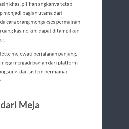
asih khas, pilihan angkanya tetap
ap menjadi bagian utama dari
ada cara orang mengakses permainan
ruang kasino kini dapat ditampilkan
er.
ulette melewati perjalanan panjang,
ingga menjadi bagian dari platform
 langsung, dan sistem permainan
/
.
 dari Meja