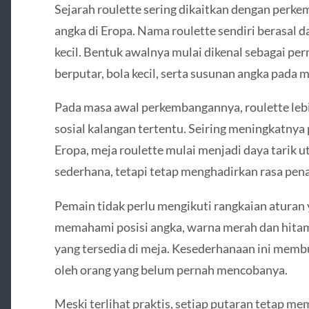
Sejarah roulette sering dikaitkan dengan perk
angka di Eropa. Nama roulette sendiri berasal d
kecil. Bentuk awalnya mulai dikenal sebagai 
berputar, bola kecil, serta susunan angka pada 
Pada masa awal perkembangannya, roulette leb
sosial kalangan tertentu. Seiring meningkatnya
Eropa, meja roulette mulai menjadi daya tarik 
sederhana, tetapi tetap menghadirkan rasa pen
Pemain tidak perlu mengikuti rangkaian aturan 
memahami posisi angka, warna merah dan hitam, 
yang tersedia di meja. Kesederhanaan ini memb
oleh orang yang belum pernah mencobanya.
Meski terlihat praktis, setiap putaran tetap mem