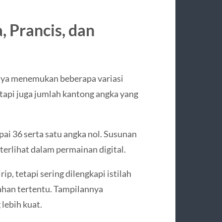
 Prancis, dan
anya menemukan beberapa variasi
tapi juga jumlah kantong angka yang
i 36 serta satu angka nol. Susunan
 terlihat dalam permainan digital.
ip, tetapi sering dilengkapi istilah
ahan tertentu. Tampilannya
lebih kuat.