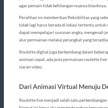
agar pemain tidak kehilangan nuansa klasiknya.
Peralihan ini memberikan fleksibilitas yang se
tidak lagi harus berada di lokasi tertentu untuk
dapat mempelajari susunan angka, mengenali j
alur permainan melalui perangkat yang tersedia
Roulette digital juga berkembang dalam bebera
animasi cepat, ada pula permainan roulette liv
siaran video.
Dari Animasi Virtual Menuju D
Roulette live menjadi salah satu perkembangan p
Format ini berusaha menggabungkan kenyamana