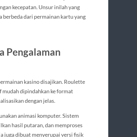
angan kecepatan. Unsur inilah yang
a berbeda dari permainan kartu yang
a Pengalaman
rmainan kasino disajikan. Roulette
if mudah dipindahkan ke format
alisasikan dengan jelas.
ggunakan animasi komputer. Sistem
lkan hasil putaran, dan memproses
 juga dibuat menyerupai versi fisik