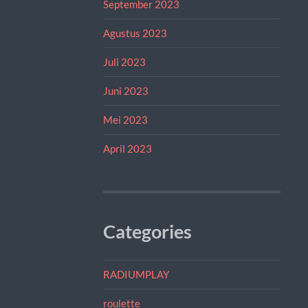
September 2023
Agustus 2023
Juli 2023
Juni 2023
Mei 2023
April 2023
Categories
RADIUMPLAY
roulette