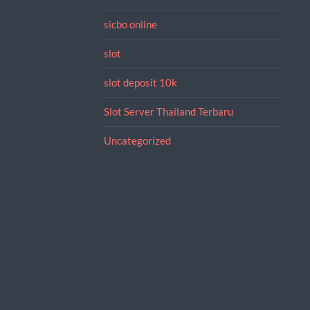
sicbo online
slot
slot deposit 10k
Slot Server Thailand Terbaru
Uncategorized