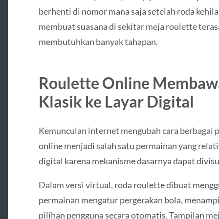
berhenti di nomor mana saja setelah roda kehil
membuat suasana di sekitar meja roulette teras
membutuhkan banyak tahapan.
Roulette Online Membaw
Klasik ke Layar Digital
Kemunculan internet mengubah cara berbagai pe
online menjadi salah satu permainan yang relat
digital karena mekanisme dasarnya dapat divisu
Dalam versi virtual, roda roulette dibuat men
permainan mengatur pergerakan bola, menampi
pilihan pengguna secara otomatis. Tampilan meja