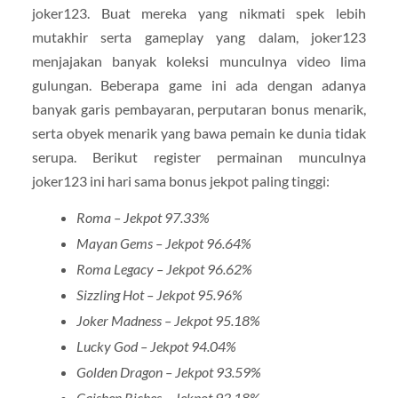
joker123. Buat mereka yang nikmati spek lebih
mutakhir serta gameplay yang dalam, joker123
menjajakan banyak koleksi munculnya video lima
gulungan. Beberapa game ini ada dengan adanya
banyak garis pembayaran, perputaran bonus menarik,
serta obyek menarik yang bawa pemain ke dunia tidak
serupa. Berikut register permainan munculnya
joker123 ini hari sama bonus jekpot paling tinggi:
Roma – Jekpot 97.33%
Mayan Gems – Jekpot 96.64%
Roma Legacy – Jekpot 96.62%
Sizzling Hot – Jekpot 95.96%
Joker Madness – Jekpot 95.18%
Lucky God – Jekpot 94.04%
Golden Dragon – Jekpot 93.59%
Caishen Riches – Jekpot 93.18%