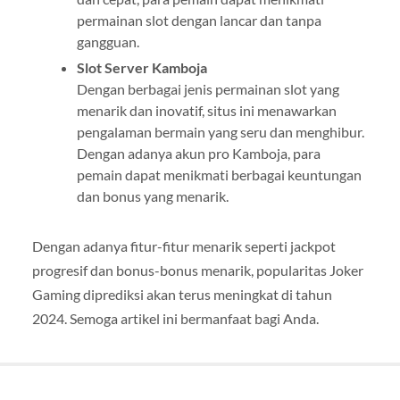
permainan slot dengan lancar dan tanpa
gangguan.
Slot Server Kamboja
Dengan berbagai jenis permainan slot yang
menarik dan inovatif, situs ini menawarkan
pengalaman bermain yang seru dan menghibur.
Dengan adanya akun pro Kamboja, para
pemain dapat menikmati berbagai keuntungan
dan bonus yang menarik.
Dengan adanya fitur-fitur menarik seperti jackpot
progresif dan bonus-bonus menarik, popularitas Joker
Gaming diprediksi akan terus meningkat di tahun
2024. Semoga artikel ini bermanfaat bagi Anda.