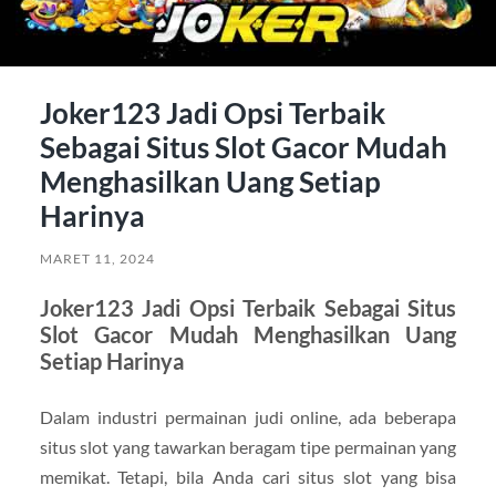
Joker123 Jadi Opsi Terbaik
Sebagai Situs Slot Gacor Mudah
Menghasilkan Uang Setiap
Harinya
MARET 11, 2024
Joker123 Jadi Opsi Terbaik Sebagai Situs
Slot Gacor Mudah Menghasilkan Uang
Setiap Harinya
Dalam industri permainan judi online, ada beberapa
situs slot yang tawarkan beragam tipe permainan yang
memikat. Tetapi, bila Anda cari situs slot yang bisa