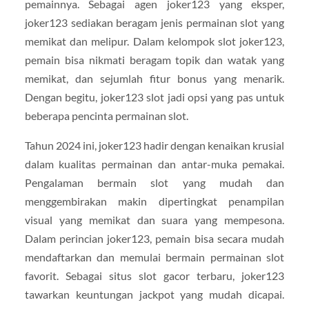
pemainnya. Sebagai agen joker123 yang eksper,
joker123 sediakan beragam jenis permainan slot yang
memikat dan melipur. Dalam kelompok slot joker123,
pemain bisa nikmati beragam topik dan watak yang
memikat, dan sejumlah fitur bonus yang menarik.
Dengan begitu, joker123 slot jadi opsi yang pas untuk
beberapa pencinta permainan slot.
Tahun 2024 ini, joker123 hadir dengan kenaikan krusial
dalam kualitas permainan dan antar-muka pemakai.
Pengalaman bermain slot yang mudah dan
menggembirakan makin dipertingkat penampilan
visual yang memikat dan suara yang mempesona.
Dalam perincian joker123, pemain bisa secara mudah
mendaftarkan dan memulai bermain permainan slot
favorit. Sebagai situs slot gacor terbaru, joker123
tawarkan keuntungan jackpot yang mudah dicapai.