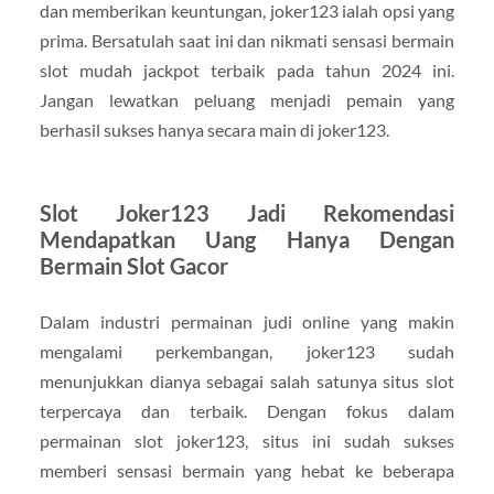
dan memberikan keuntungan, joker123 ialah opsi yang
prima. Bersatulah saat ini dan nikmati sensasi bermain
slot mudah jackpot terbaik pada tahun 2024 ini.
Jangan lewatkan peluang menjadi pemain yang
berhasil sukses hanya secara main di joker123.
Slot Joker123 Jadi Rekomendasi
Mendapatkan Uang Hanya Dengan
Bermain Slot Gacor
Dalam industri permainan judi online yang makin
mengalami perkembangan, joker123 sudah
menunjukkan dianya sebagai salah satunya situs slot
terpercaya dan terbaik. Dengan fokus dalam
permainan slot joker123, situs ini sudah sukses
memberi sensasi bermain yang hebat ke beberapa