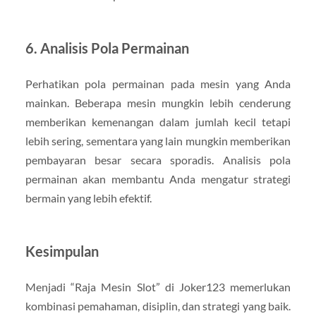
6. Analisis Pola Permainan
Perhatikan pola permainan pada mesin yang Anda
mainkan. Beberapa mesin mungkin lebih cenderung
memberikan kemenangan dalam jumlah kecil tetapi
lebih sering, sementara yang lain mungkin memberikan
pembayaran besar secara sporadis. Analisis pola
permainan akan membantu Anda mengatur strategi
bermain yang lebih efektif.
Kesimpulan
Menjadi “Raja Mesin Slot” di Joker123 memerlukan
kombinasi pemahaman, disiplin, dan strategi yang baik.