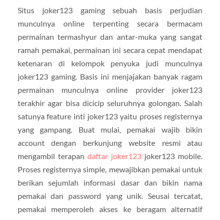
Situs joker123 gaming sebuah basis perjudian
munculnya online terpenting secara bermacam
permainan termashyur dan antar-muka yang sangat
ramah pemakai, permainan ini secara cepat mendapat
ketenaran di kelompok penyuka judi munculnya
joker123 gaming. Basis ini menjajakan banyak ragam
permainan munculnya online provider joker123
terakhir agar bisa dicicip seluruhnya golongan. Salah
satunya feature inti joker123 yaitu proses registernya
yang gampang. Buat mulai, pemakai wajib bikin
account dengan berkunjung website resmi atau
mengambil terapan
daftar joker123
joker123 mobile.
Proses registernya simple, mewajibkan pemakai untuk
berikan sejumlah informasi dasar dan bikin nama
pemakai dan password yang unik. Seusai tercatat,
pemakai memperoleh akses ke beragam alternatif