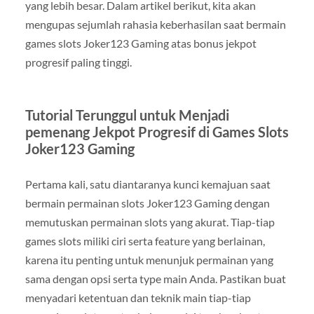
yang lebih besar. Dalam artikel berikut, kita akan
mengupas sejumlah rahasia keberhasilan saat bermain
games slots Joker123 Gaming atas bonus jekpot
progresif paling tinggi.
Tutorial Terunggul untuk Menjadi
pemenang Jekpot Progresif di Games Slots
Joker123 Gaming
Pertama kali, satu diantaranya kunci kemajuan saat
bermain permainan slots Joker123 Gaming dengan
memutuskan permainan slots yang akurat. Tiap-tiap
games slots miliki ciri serta feature yang berlainan,
karena itu penting untuk menunjuk permainan yang
sama dengan opsi serta type main Anda. Pastikan buat
menyadari ketentuan dan teknik main tiap-tiap