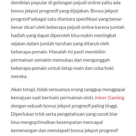
demikian popular di golongan pejudi online yaitu ada
bonus jekpot progresif yang dijajakan. Bonus jekpot
progresif sebagai satu diantara spesifikasi yang benar-
benar dicari oleh beberapa pejudi online karena jumlah
hadiah yang dapat diperoleh bisa makin meningkat
sejalan dalam jumlah taruhan yang ditaruh oleh
beberapa pemain. Masalah ini pasti membikin
permainan semakin memukau dan mengunggah
beberapa pemain untuk tetap main dan coba hoki
mereka.
Akan tetapi, tidak semuanya orang sanggup menggapai
kemajuan saat bermain permainan slots
Joker Gaming
dengan sebuah bonus jekpot progresif paling tinggi.
Diperlukan trick serta pengetahuan yang cocok biar
bisa mengoptimalkan kesempatan mencapai
kemenangan dan mendapati bonus jekpot progresif