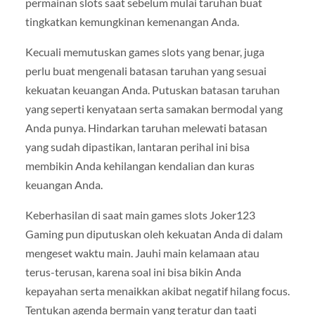
permainan slots saat sebelum mulai taruhan buat
tingkatkan kemungkinan kemenangan Anda.
Kecuali memutuskan games slots yang benar, juga
perlu buat mengenali batasan taruhan yang sesuai
kekuatan keuangan Anda. Putuskan batasan taruhan
yang seperti kenyataan serta samakan bermodal yang
Anda punya. Hindarkan taruhan melewati batasan
yang sudah dipastikan, lantaran perihal ini bisa
membikin Anda kehilangan kendalian dan kuras
keuangan Anda.
Keberhasilan di saat main games slots Joker123
Gaming pun diputuskan oleh kekuatan Anda di dalam
mengeset waktu main. Jauhi main kelamaan atau
terus-terusan, karena soal ini bisa bikin Anda
kepayahan serta menaikkan akibat negatif hilang focus.
Tentukan agenda bermain yang teratur dan taati