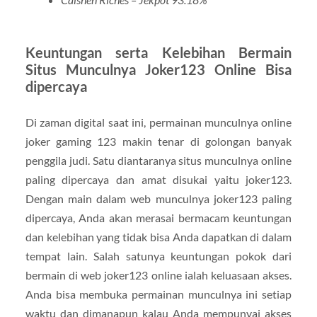
Keuntungan serta Kelebihan Bermain
Situs Munculnya Joker123 Online Bisa
dipercaya
Di zaman digital saat ini, permainan munculnya online
joker gaming 123 makin tenar di golongan banyak
penggila judi. Satu diantaranya situs munculnya online
paling dipercaya dan amat disukai yaitu joker123.
Dengan main dalam web munculnya joker123 paling
dipercaya, Anda akan merasai bermacam keuntungan
dan kelebihan yang tidak bisa Anda dapatkan di dalam
tempat lain. Salah satunya keuntungan pokok dari
bermain di web joker123 online ialah keluasaan akses.
Anda bisa membuka permainan munculnya ini setiap
waktu dan dimanapun kalau Anda mempunyai akses