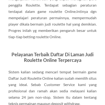
penggila Roulette. Terdapat sebagian peraturan
terdapat dalam game roulette Online.Intinya dgn
mempelajari peraturan permainnya, mempermudah
player dikala bermain judi roulette hal yang demikian.
Progres inilah yg memberikan pengaruh besar untuk
tiap-tiap betting roulette Online.
Pelayanan Terbaik Daftar Di Laman Judi
Roulette Online Terpercaya
Sistem kalian sedang mencari tempat bermain game
Daftar Judi Roulette Online kalian sudah memilih situs
yang ideal. Sebab Customer Service kami yang
profesional dan ramah akan sedia melayani kalian
selama 24 jam non-stop. Sistem itu dalam tentang
teknis permainan maupun deposit withdraw.